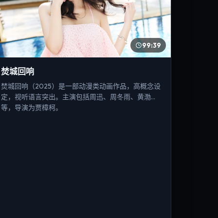
99:39
焚城回响
焚城回响（2025）是一部动漫类动画作品，高概念设
定，视听语言突出。主演包括周迅、周冬雨、黄渤
等，导演为贾樟柯。