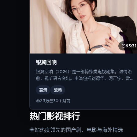
93:31
银翼回响
银翼回响（2024）是一部惊悚类电视剧集，温情治
愈，视听语言突出。主演包括刘德华、河正宇、雷佳
音等，导演为克里斯托弗·诺兰。
高清
流畅
2.3万
30个月前
热门影视排行
全站热度领先的国产剧、电影与海外精选