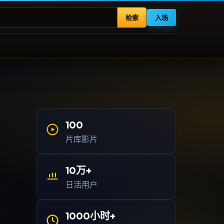
检索
入场
100
片库影片
10万+
日活用户
1000小时+