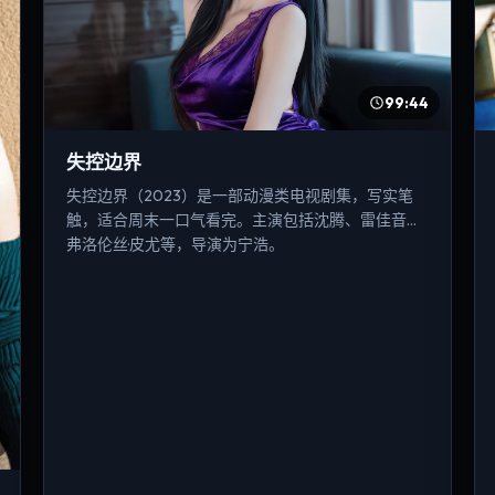
99:44
失控边界
失控边界（2023）是一部动漫类电视剧集，写实笔
触，适合周末一口气看完。主演包括沈腾、雷佳音、
弗洛伦丝·皮尤等，导演为宁浩。