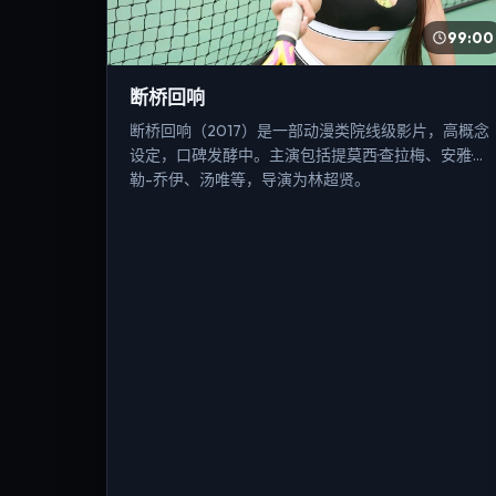
99:00
断桥回响
断桥回响（2017）是一部动漫类院线级影片，高概念
设定，口碑发酵中。主演包括提莫西·查拉梅、安雅·泰
勒-乔伊、汤唯等，导演为林超贤。