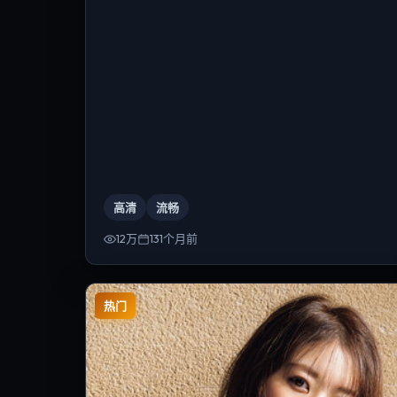
高清
流畅
12万
131个月前
热门