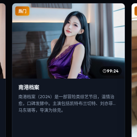
热门
99:24
南港档案
南港档案（2024）是一部冒险类综艺节目，温情治
愈，口碑发酵中。主演包括凯特·布兰切特、刘亦菲、
马东锡等，导演为徐克。