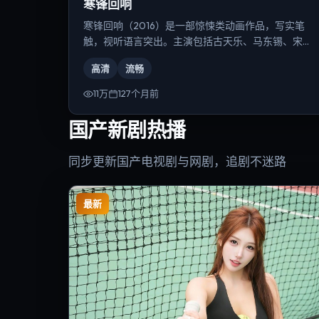
寒锋回响
寒锋回响（2016）是一部惊悚类动画作品，写实笔
触，视听语言突出。主演包括古天乐、马东锡、宋康
昊等，导演为朴赞郁。
高清
流畅
11万
127个月前
国产新剧热播
同步更新国产电视剧与网剧，追剧不迷路
最新