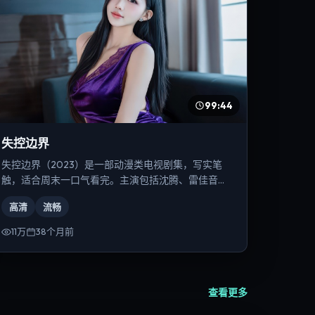
99:44
失控边界
失控边界（2023）是一部动漫类电视剧集，写实笔
触，适合周末一口气看完。主演包括沈腾、雷佳音、
弗洛伦丝·皮尤等，导演为宁浩。
高清
流畅
11万
38个月前
查看更多