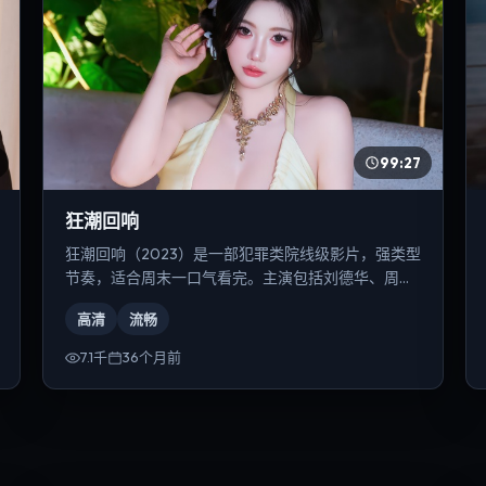
99:27
狂潮回响
狂潮回响（2023）是一部犯罪类院线级影片，强类型
节奏，适合周末一口气看完。主演包括刘德华、周
迅、弗洛伦丝·皮尤等，导演为韦斯·安德森。
高清
流畅
7.1千
36个月前