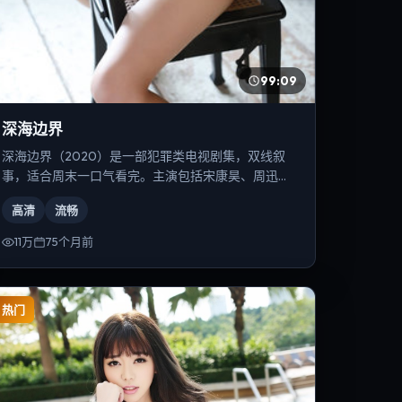
99:09
深海边界
深海边界（2020）是一部犯罪类电视剧集，双线叙
事，适合周末一口气看完。主演包括宋康昊、周迅、
张译等，导演为张艺谋。
高清
流畅
11万
75个月前
热门